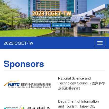
Toggl
navig
Sponsors
National Science and
Technology Council（
國家科學
及技術委員會）
Department of Information
and Tourism, Taipei City